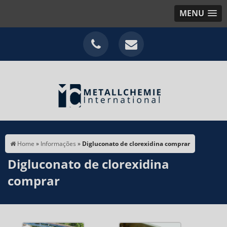
MENU
Home
»
Informações
»
Digluconato de clorexidina comprar
Digluconato de clorexidina
comprar