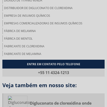
DIÓXIDO DE TITÂNIO VENDA
DISTRIBUIDOR DE DIGLUCONATO DE CLOREXIDINA
EMPRESA DE INSUMOS QUÍMICOS
EMPRESAS COMERCIALIZADORAS DE INSUMOS QUÍMICOS
FÁBRICA DE MELAMINA
FÁBRICA DE MENTOL
FABRICANTE DE CLOREXIDINA
FABRICANTE DE MELAMINA
FABRICANTE DE MOLIBDÊNIO METÁLICO
ENTRE EM CONTATO PELO TELEFONE
FABRICANTES DE INSUMOS QUÍMICOS
+55 11 4324-1213
FABRICANTES DE MENTOL
Veja também em nosso site:
FLUORETO DE SÓDIO
FLUORETO DE SÓDIO ONDE COMPRAR
FLUORETO DE SÓDIO PREÇO
Digluconato de clorexidina onde