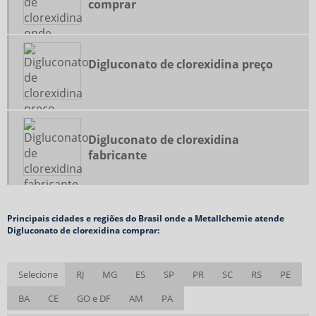
FLUORETO DE SÓDIO VALOR
comprar
FORNECEDOR DE DIGLUCONATO DE CLOREXIDINA
FORNECEDOR DE GLUCONATO DE CLOREXIDINA
Digluconato de clorexidina preço
FORNECEDOR DE MENTOL
FORNECEDOR DE MOLIBDÊNIO METÁLICO
FORNECEDORES DE DIÓXIDO DE TITÂNIO
FORNECEDORES DE INSUMOS FARMACÊUTICOS
Digluconato de clorexidina
fabricante
FORNECEDORES DE MATÉRIA PRIMA FARMACÊUTICA
FORNECEDORES DE MATÉRIA PRIMA PARA FARMÁCIA DE MANIPULAÇÃO
FORNECEDORES DE MATÉRIA PRIMA PARA INDÚSTRIA FARMACÊUTICA
Principais cidades e regiões do Brasil onde a Metallchemie atende
GLUCONATO DE CLOREXIDINA COMPRAR
Digluconato de clorexidina comprar:
INSUMOS FARMACÊUTICOS
INSUMOS FARMACÊUTICOS FORNECEDORES
Selecione
RJ
MG
ES
SP
PR
SC
RS
PE
INSUMOS QUÍMICOS FARMACÊUTICOS
BA
CE
GO e DF
AM
PA