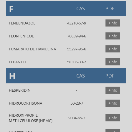
F
CAS
PDF
FENBENDAZOL
43210-67-9
+info
FLORFENICOL
76639-94-6
+info
FUMARATO DE TIAMULINA
55297-96-6
+info
FEBANTEL
58306-30-2
+info
H
CAS
PDF
HESPERIDIN
+info
HIDROCORTISONA
50-23-7
+info
HIDROXIPROPIL
9004-65-3
+info
METILCELULOSE (HPMC)