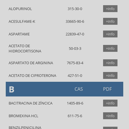
ALOPURINOL
315-30-0
+info
ACESULFAME-K
33665-90-6
+info
ASPARTAME
22839-47-0
+info
ACETATO DE
50-03-3
+info
HIDROCORTISONA
ASPARTATO DE ARGININA
7675-83-4
+info
ACETATO DE CIPROTERONA
427-51-0
+info
B
CAS
PDF
BACITRACINA DE ZÍNCICA
1405-89-6
+info
BROMEXINA HCL
611-75-6
+info
BENZILPENICILINA