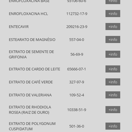
ENROFLOXACINA BASE
93106-60-6
+info
ENROFLOXACINA HCL
112732-17-9
+info
ENTECAVIR
209216-23-9
+info
ESTEARATO DE MAGNÉSIO
557-04-0
+info
EXTRATO DE SEMENTE DE
56-69-9
+info
GRIFONIA
EXTRATO DE CARDO DE LEITE
65666-07-1
+info
EXTRATO DE CAFÉ VERDE
327-97-9
+info
EXTRATO DE VALERIANA
109-52-4
+info
EXTRATO DE RHODIOLA
10338-51-9
+info
ROSEA (RAIZ DE OURO)
EXTRATO DE POLYGONUM
501-36-0
+info
CUSPIDATUM