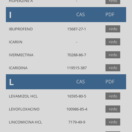
HUPERZINE A
+info
I
CAS
PDF
IBUPROFENO
15687-27-1
+info
ICARIIN
+info
IVERMECTINA
70288-86-7
+info
ICARIDINA
119515-387
+info
L
CAS
PDF
LEVAMIZOL HCL
16595-80-5
+info
LEVOFLOXACINO
100986-85-4
+info
LINCOMICINA HCL
7179-49-9
+info