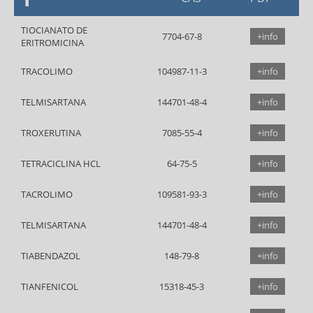
TIOCIANATO DE
7704-67-8
+info
ERITROMICINA
TRACOLIMO
104987-11-3
+info
TELMISARTANA
144701-48-4
+info
TROXERUTINA
7085-55-4
+info
TETRACICLINA HCL
64-75-5
+info
TACROLIMO
109581-93-3
+info
TELMISARTANA
144701-48-4
+info
TIABENDAZOL
148-79-8
+info
TIANFENICOL
15318-45-3
+info