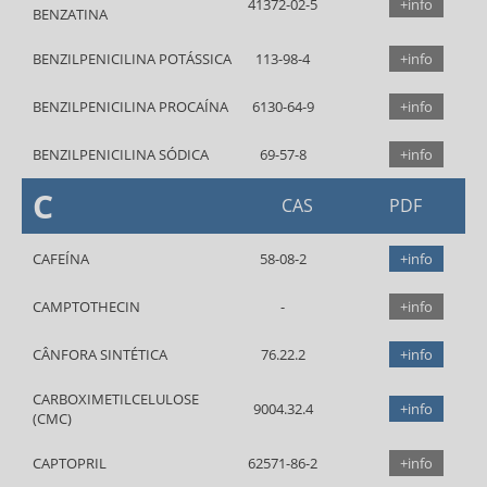
41372-02-5
+info
BENZATINA
BENZILPENICILINA POTÁSSICA
113-98-4
+info
BENZILPENICILINA PROCAÍNA
6130-64-9
+info
BENZILPENICILINA SÓDICA
69-57-8
+info
C
CAS
PDF
CAFEÍNA
58-08-2
+info
CAMPTOTHECIN
+info
CÂNFORA SINTÉTICA
76.22.2
+info
CARBOXIMETILCELULOSE
9004.32.4
+info
(CMC)
CAPTOPRIL
62571-86-2
+info