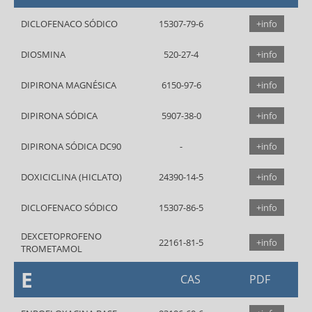
DICLOFENACO SÓDICO
15307-79-6
+info
DIOSMINA
520-27-4
+info
DIPIRONA MAGNÉSICA
6150-97-6
+info
DIPIRONA SÓDICA
5907-38-0
+info
DIPIRONA SÓDICA DC90
+info
DOXICICLINA (HICLATO)
24390-14-5
+info
DICLOFENACO SÓDICO
15307-86-5
+info
DEXCETOPROFENO
22161-81-5
+info
TROMETAMOL
E
CAS
PDF