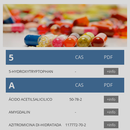
5
CAS
PDF
5-HYDROXYTRYPTOPHAN
+info
A
CAS
PDF
ÁCIDO ACETILSALICILICO
50-78-2
+info
AMYGDALIN
+info
AZITROMICINA DI-HIDRATADA
117772-70-2
+info