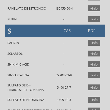
RANELATO DE ESTRÔNCIO
135459-90-4
+info
RUTIN
+info
S
CAS
PDF
SALICIN
+info
SCLAREOL
+info
SHIKIMIC ACID
+info
SINVASTATINA
79902-63-9
+info
SULFATO DE DI-
5490-27-7
+info
HIDROESTREPTOMICINA
SULFATO DE NEOMICINA
1405-10-3
+info