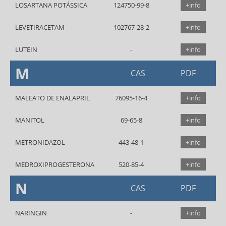
LOSARTANA POTÁSSICA
124750-99-8
+info
LEVETIRACETAM
102767-28-2
+info
LUTEIN
+info
M
CAS
PDF
MALEATO DE ENALAPRIL
76095-16-4
+info
MANITOL
69-65-8
+info
METRONIDAZOL
443-48-1
+info
MEDROXIPROGESTERONA
520-85-4
+info
N
CAS
PDF
NARINGIN
+info