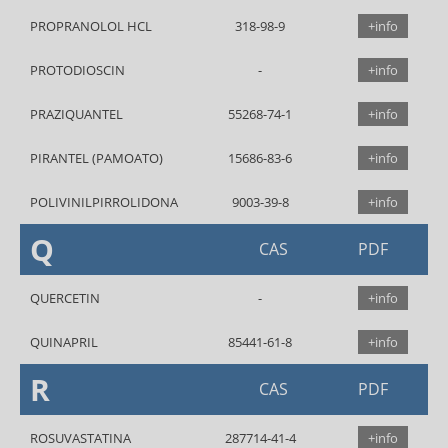
PROPRANOLOL HCL
318-98-9
+info
PROTODIOSCIN
+info
PRAZIQUANTEL
55268-74-1
+info
PIRANTEL (PAMOATO)
15686-83-6
+info
POLIVINILPIRROLIDONA
9003-39-8
+info
Q
CAS
PDF
QUERCETIN
+info
QUINAPRIL
85441-61-8
+info
R
CAS
PDF
ROSUVASTATINA
287714-41-4
+info