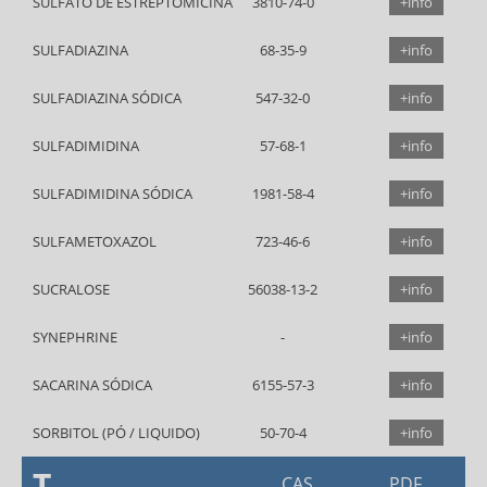
SULFATO DE ESTREPTOMICINA
3810-74-0
+info
SULFADIAZINA
68-35-9
+info
SULFADIAZINA SÓDICA
547-32-0
+info
SULFADIMIDINA
57-68-1
+info
SULFADIMIDINA SÓDICA
1981-58-4
+info
SULFAMETOXAZOL
723-46-6
+info
SUCRALOSE
56038-13-2
+info
SYNEPHRINE
+info
SACARINA SÓDICA
6155-57-3
+info
SORBITOL (PÓ / LIQUIDO)
50-70-4
+info
T
CAS
PDF