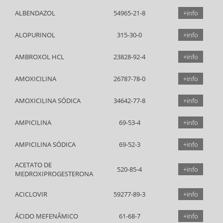
ALBENDAZOL
54965-21-8
+info
ALOPURINOL
315-30-0
+info
AMBROXOL HCL
23828-92-4
+info
AMOXICILINA
26787-78-0
+info
AMOXICILINA SÓDICA
34642-77-8
+info
AMPICILINA
69-53-4
+info
AMPICILINA SÓDICA
69-52-3
+info
ACETATO DE
520-85-4
+info
MEDROXIPROGESTERONA
ACICLOVIR
59277-89-3
+info
ÁCIDO MEFENÂMICO
61-68-7
+info