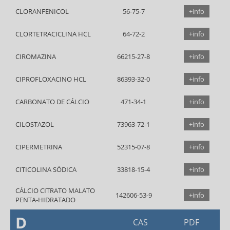
CLORANFENICOL
56-75-7
+info
CLORTETRACICLINA HCL
64-72-2
+info
CIROMAZINA
66215-27-8
+info
CIPROFLOXACINO HCL
86393-32-0
+info
CARBONATO DE CÁLCIO
471-34-1
+info
CILOSTAZOL
73963-72-1
+info
CIPERMETRINA
52315-07-8
+info
CITICOLINA SÓDICA
33818-15-4
+info
CÁLCIO CITRATO MALATO
142606-53-9
+info
PENTA-HIDRATADO
D
CAS
PDF