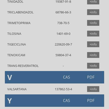
TINIDAZOL
19387-91-8
+info
TRICLABENDAZOL
68786-66-3
+info
TRIMETOPRIMA
738-70-5
+info
TILOSINA
1401-69-0
+info
TIGECICLINA
220620-09-7
+info
TENOXICAM
59804-37-4
+info
TRANS-RESVERATROL
+info
V
CAS
PDF
VALSARTANA
137862-53-4
+info
Y
CAS
PDF