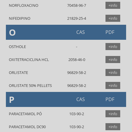
NORFLOXACINO
70458-96-7
+info
NIFEDIPINO
21829-25-4
+info
O
CAS
PDF
OSTHOLE
+info
OXITETRACICLINA HCL
2058-46-0
+info
ORLISTATE
96829-58-2
+info
ORLISTATE 50% PELLETS
96829-58-2
+info
P
CAS
PDF
PARACETAMOL PÓ
103-90-2
+info
PARACETAMOL DC90
103-90-2
+info