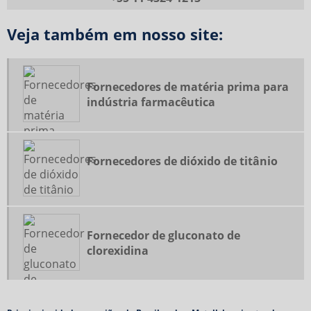
FABRICANTES DE MENTOL
Veja também em nosso site:
FLUORETO DE SÓDIO
FLUORETO DE SÓDIO ONDE COMPRAR
FLUORETO DE SÓDIO PREÇO
Fornecedores de matéria prima para
FLUORETO DE SÓDIO VALOR
indústria farmacêutica
FORNECEDOR DE DIGLUCONATO DE CLOREXIDINA
FORNECEDOR DE GLUCONATO DE CLOREXIDINA
Fornecedores de dióxido de titânio
FORNECEDOR DE MENTOL
FORNECEDOR DE MOLIBDÊNIO METÁLICO
FORNECEDORES DE DIÓXIDO DE TITÂNIO
FORNECEDORES DE INSUMOS FARMACÊUTICOS
Fornecedor de gluconato de
clorexidina
FORNECEDORES DE MATÉRIA PRIMA FARMACÊUTICA
FORNECEDORES DE MATÉRIA PRIMA PARA FARMÁCIA DE MANIPULAÇÃO
FORNECEDORES DE MATÉRIA PRIMA PARA INDÚSTRIA FARMACÊUTICA